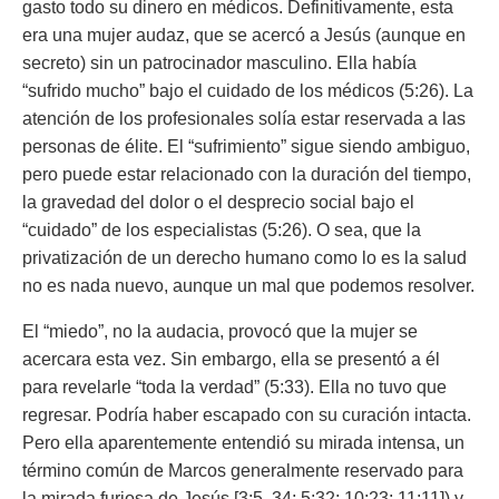
gasto todo su dinero en médicos. Definitivamente, esta
era una mujer audaz, que se acercó a Jesús (aunque en
secreto) sin un patrocinador masculino. Ella había
“sufrido mucho” bajo el cuidado de los médicos (5:26). La
atención de los profesionales solía estar reservada a las
personas de élite. El “sufrimiento” sigue siendo ambiguo,
pero puede estar relacionado con la duración del tiempo,
la gravedad del dolor o el desprecio social bajo el
“cuidado” de los especialistas (5:26). O sea, que la
privatización de un derecho humano como lo es la salud
no es nada nuevo, aunque un mal que podemos resolver.
El “miedo”, no la audacia, provocó que la mujer se
acercara esta vez. Sin embargo, ella se presentó a él
para revelarle “toda la verdad” (5:33). Ella no tuvo que
regresar. Podría haber escapado con su curación intacta.
Pero ella aparentemente entendió su mirada intensa, un
término común de Marcos generalmente reservado para
la mirada furiosa de Jesús [3:5, 34; 5:32; 10:23; 11:11]) y