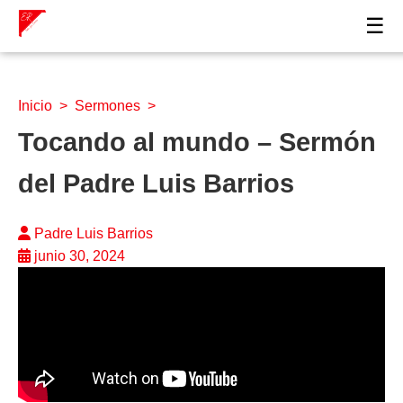
☰
Inicio
>
Sermones
>
Tocando al mundo – Sermón
del Padre Luis Barrios
Padre Luis Barrios
junio 30, 2024