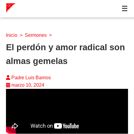
☰
Inicio
>
Sermones
>
El perdón y amor radical son
almas gemelas
Padre Luis Barrios
marzo 10, 2024