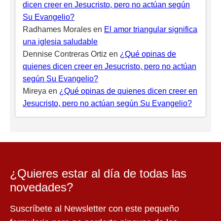
dicen creer en Jesucristo, pero no actúan según
Su Evangelio?
Radhames Morales
en
El amor triangular significa
una iglesia saludable
Dennise Contreras Ortiz
en
¿Qué opinas de
quienes dicen creer en Jesucristo, pero no actúan
según Su Evangelio?
Mireya
en
¿Qué opinas de quienes dicen creer en
Jesucristo, pero no actúan según Su Evangelio?
¿Quieres estar al día de todas las
novedades?
Suscríbete al Newsletter con este pequeño