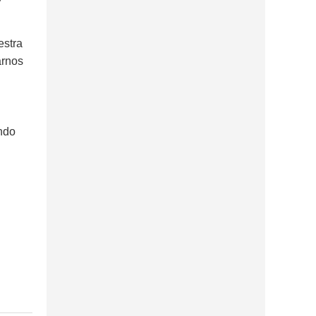
estra
arnos
ndo