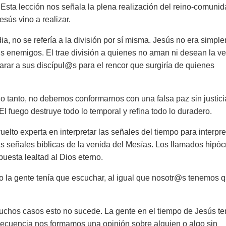
 Esta lección nos señala la plena realización del reino-comuni
sús vino a realizar.
ia, no se refería a la división por sí misma. Jesús no era simpl
sus enemigos. El trae división a quienes no aman ni desean la v
arar a sus discípul@s para el rencor que surgiría de quienes
lo tanto, no debemos conformarnos con una falsa paz sin justici
El fuego destruye todo lo temporal y refina todo lo duradero.
lto experta en interpretar las señales del tiempo para interpre
s señales bíblicas de la venida del Mesías. Los llamados hipócr
uesta lealtad al Dios eterno.
ero la gente tenía que escuchar, al igual que nosotr@s tenemos 
uchos casos esto no sucede. La gente en el tiempo de Jesús te
recuencia nos formamos una opinión sobre alguien o algo sin