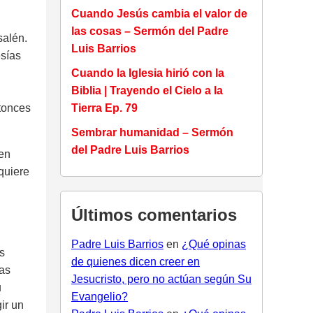
Cuando Jesús cambia el valor de
las cosas – Sermón del Padre
salén.
Luis Barrios
esías
Cuando la Iglesia hirió con la
Biblia | Trayendo el Cielo a la
tonces
Tierra Ep. 79
Sembrar humanidad – Sermón
del Padre Luis Barrios
den
quiere
Últimos comentarios
Padre Luis Barrios
en
¿Qué opinas
s
de quienes dicen creer en
tas
Jesucristo, pero no actúan según Su
u
Evangelio?
ir un