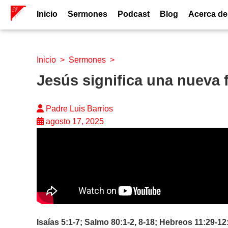
Inicio
Sermones
Podcast
Blog
Acerca de
Inicio
>
Sermones
>
Jesús significa una nueva
Padre Luis Barrios
agosto 17, 2025
Isaías 5:1-7; Salmo 80:1-2, 8-18; Hebreos 11:29-12