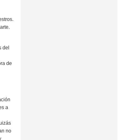
estros.
arte.
s del
bra de
n
ación
es a
uizás
ean no
y