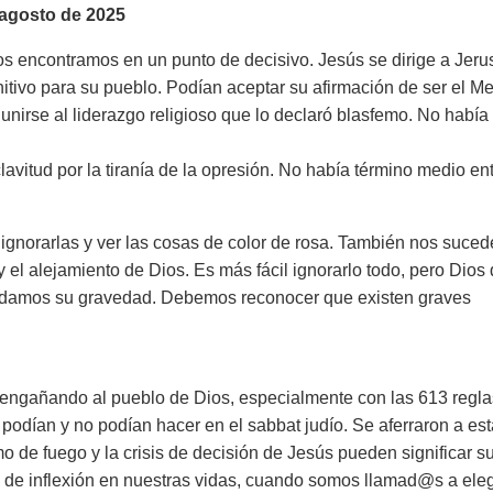
agosto de 2025
os encontramos en un punto de decisivo. Jesús se dirige a Jeru
itivo para su pueblo. Podían aceptar su afirmación de ser el M
 unirse al liderazgo religioso que lo declaró blasfemo. No había
itud por la tiranía de la opresión. No había término medio en
ignorarlas y ver las cosas de color de rosa. También nos suce
 el alejamiento de Dios. Es más fácil ignorarlo todo, pero Dios 
damos su gravedad. Debemos reconocer que existen graves
 engañando al pueblo de Dios, especialmente con las 613 regla
podían y no podían hacer en el sabbat judío. Se aferraron a es
o de fuego y la crisis de decisión de Jesús pueden significar s
to de inflexión en nuestras vidas, cuando somos llamad@s a eleg