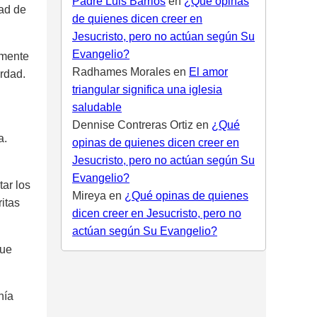
Padre Luis Barrios
en
¿Qué opinas
dad de
de quienes dicen creer en
Jesucristo, pero no actúan según Su
Evangelio?
emente
Radhames Morales
en
El amor
erdad.
triangular significa una iglesia
saludable
Dennise Contreras Ortiz
en
¿Qué
a.
opinas de quienes dicen creer en
Jesucristo, pero no actúan según Su
Evangelio?
tar los
Mireya
en
¿Qué opinas de quienes
itas
dicen creer en Jesucristo, pero no
actúan según Su Evangelio?
que
nía