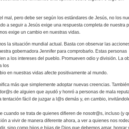
 el mal, pero debe ser según los estándares de Jesús, no los nu
ado a seguir a Jesús exige una respuesta completa de nuestra p
 nos exige un cambio en nuestras vidas.
os la situación mundial actual. Basta con observar las accione
estra gobernadora Jennifer para comprobarlo. Estas personas
en a los intereses del pueblo. Promueven odio y división. La o
a los
bio en nuestras vidas afecte positivamente al mundo.
gnifica más que simplemente adoptar nuevas creencias. Tambié
uidor@s de alguien que ayudó y honró a personas de mala reput
tentación fácil de juzgar a l@s demás y, en cambio, invitándol
e cuando se trata de quienes difieren de nosotr@s, incluso (y q
ción a vivir de manera diferente ahora, a ver a quienes nos rod
r, sino como hijos e hijas de Dios que debemos amar, honrar 