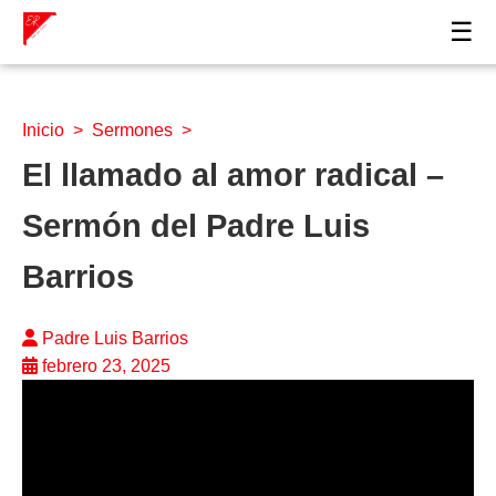
☰
Inicio
>
Sermones
>
El llamado al amor radical –
Sermón del Padre Luis
Barrios
Padre Luis Barrios
febrero 23, 2025