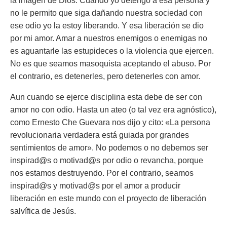
la imagen de Dios. Cuando yo detengo a esa persona y
no le permito que siga dañando nuestra sociedad con
ese odio yo la estoy liberando. Y esa liberación se dio
por mi amor. Amar a nuestros enemigos o enemigas no
es aguantarle las estupideces o la violencia que ejercen.
No es que seamos masoquista aceptando el abuso. Por
el contrario, es detenerles, pero detenerles con amor.
Aun cuando se ejerce disciplina esta debe de ser con
amor no con odio. Hasta un ateo (o tal vez era agnóstico),
como Ernesto Che Guevara nos dijo y cito: «La persona
revolucionaria verdadera está guiada por grandes
sentimientos de amor». No podemos o no debemos ser
inspirad@s o motivad@s por odio o revancha, porque
nos estamos destruyendo. Por el contrario, seamos
inspirad@s y motivad@s por el amor a producir
liberación en este mundo con el proyecto de liberación
salvífica de Jesús.