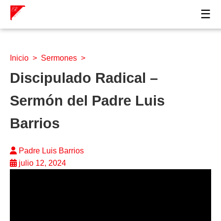
☰
Inicio
>
Sermones
>
Discipulado Radical –
Sermón del Padre Luis
Barrios
Padre Luis Barrios
julio 12, 2024