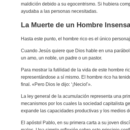
maldición debido a su egocentrismo. Si hubiera comp
ayudaba a las personas necesitadas.
La Muerte de un Hombre Insensa
Hasta este punto, el hombre rico es el único personaj
Cuando Jesús quiere que Dios hable en una parábola, 
un amo, un noble, un padre o un pastor.
Para mostrar la futilidad de la vida de este hombre r
representándose a sí mismo. El hombre rico ha tenido
final. «Pero Dios le dijo: ‘¡Necio!'».
La ley general de la acumulación representa una prim
mecanismos por los cuales la sociedad capitalista 
expande las capacidades productivas y los medios de
El apóstol Pablo, en su primera carta a su joven discí
males. Una simple reflexión sobre este principio conf