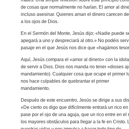
de cosas que normalmente no harían. El amor al diner
incluso asesinar. Quienes aman el dinero carecen de
a los ojos de Dios.
En el Sermón del Monte, Jesús dijo: «Nadie puede ser
apegará a uno y despreciará al otro.» No podéis servir
pasaje en el que Jesús nos dice que «hagámos tesoros
Aquí, Jesús compara el «amor al dinero» con la idol
de servir a Dios. Dios nos manda no tener «dioses aj
mandamiento). Cualquier cosa que ocupe el primer lug
nos hace culpables de quebrantar el primer
mandamiento.
Después de este encuentro, Jesús se dirige a sus disc
«De cierto os digo que difícilmente entrará un rico en
pase por el ojo de una aguja, que un rico entre en el
los mayores obstáculos para llegar a la fe en Cristo.
nuestras vidas y nos impulsa a hacer todo tipo de