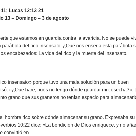
-11; Lucas 12:13-21
o 13 – Domingo – 3 de agosto
rte que estemos en guardia contra la avaricia. No se puede viv
n la parábola del rico insensato. ¿Qué nos enseña esta parábola 
dos encabezados: La vida del rico y la muerte del insensato.
 rico insensato» porque tuvo una mala solución para un buen
pensó: «¿Qué haré, pues no tengo dónde guardar mi cosecha?». 
nto grano que sus graneros no tenían espacio para almacenarlo
el hombre rico sobre dónde almacenar su grano. Expresaba su
erbios 10:22 dice: «La bendición de Dios enriquece, y no aña
e convirtió en