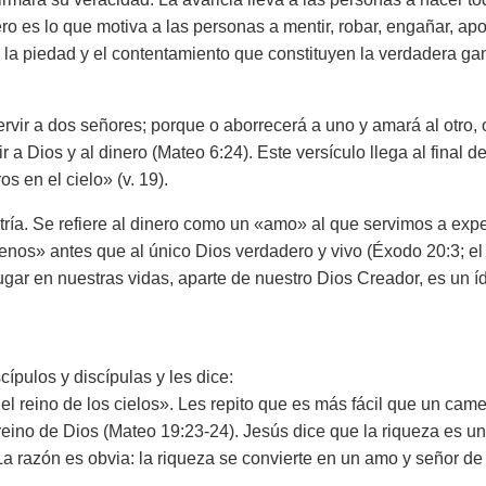
o es lo que motiva a las personas a mentir, robar, engañar, apo
 la piedad y el contentamiento que constituyen la verdadera ga
vir a dos señores; porque o aborrecerá a uno y amará al otro, 
 a Dios y al dinero (Mateo 6:24). Este versículo llega al final d
 en el cielo» (v. 19).
atría. Se refiere al dinero como un «amo» al que servimos a ex
enos» antes que al único Dios verdadero y vivo (Éxodo 20:3; el
ar en nuestras vidas, aparte de nuestro Dios Creador, es un íd
ípulos y discípulas y les dice:
 el reino de los cielos». Les repito que es más fácil que un came
 reino de Dios (Mateo 19:23-24). Jesús dice que la riqueza es u
 La razón es obvia: la riqueza se convierte en un amo y señor de