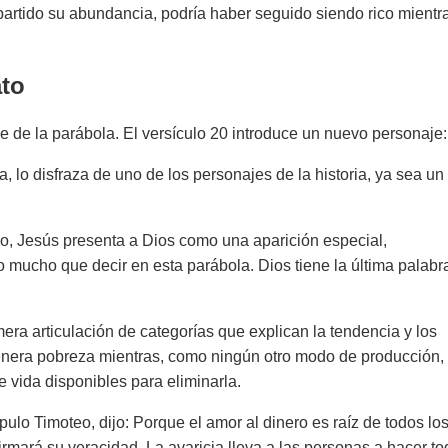
artido su abundancia, podría haber seguido siendo rico mientr
to
e de la parábola. El versículo 20 introduce un nuevo personaje:
lo disfraza de uno de los personajes de la historia, ya sea un 
ico, Jesús presenta a Dios como una aparición especial,
 mucho que decir en esta parábola. Dios tiene la última palabra
era articulación de categorías que explican la tendencia y los
genera pobreza mientras, como ningún otro modo de producción,
 vida disponibles para eliminarla.
pulo Timoteo, dijo: Porque el amor al dinero es raíz de todos lo
irmará su veracidad. La avaricia lleva a las personas a hacer to