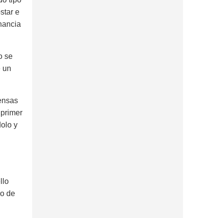
star e
nancia
o se
e un
pensas
 primer
olo y
llo
no de