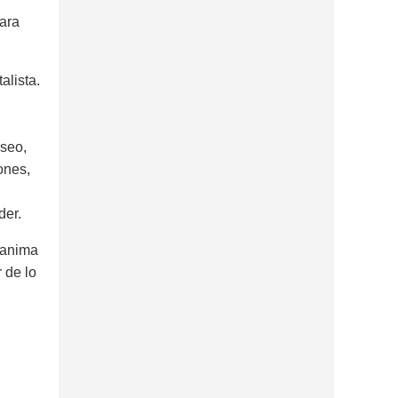
para
alista.
eseo,
ones,
der.
 anima
 de lo