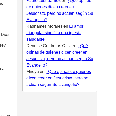
Padre Luis Barrios
en
¿Qué opinas
as
de quienes dicen creer en
Jesucristo, pero no actúan según Su
Evangelio?
Radhames Morales
en
El amor
triangular significa una iglesia
 Dios.
saludable
rey,
Dennise Contreras Ortiz
en
¿Qué
opinas de quienes dicen creer en
Jesucristo, pero no actúan según Su
Evangelio?
 al
Mireya
en
¿Qué opinas de quienes
dicen creer en Jesucristo, pero no
actúan según Su Evangelio?
s
do tipo