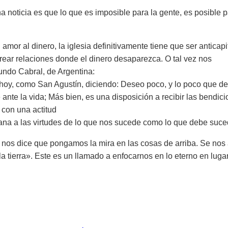
noticia es que lo que es imposible para la gente, es posible 
or al dinero, la iglesia definitivamente tiene que ser anticapit
ear relaciones donde el dinero desaparezca. O tal vez nos
undo Cabral, de Argentina:
hoy, como San Agustín, diciendo: Deseo poco, y lo poco que d
nte la vida; Más bien, es una disposición a recibir las bendici
 con una actitud
cana a las virtudes de lo que nos sucede como lo que debe suce
nos dice que pongamos la mira en las cosas de arriba. Se nos
la tierra». Este es un llamado a enfocarnos en lo eterno en lugar