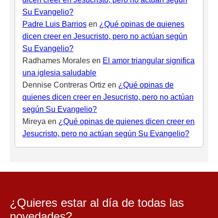
Su Evangelio?
Padre Luis Barrios
en
¿Qué opinas de quienes
dicen creer en Jesucristo, pero no actúan según
Su Evangelio?
Radhames Morales
en
El amor triangular significa
una iglesia saludable
Dennise Contreras Ortiz
en
¿Qué opinas de
quienes dicen creer en Jesucristo, pero no actúan
según Su Evangelio?
Mireya
en
¿Qué opinas de quienes dicen creer en
Jesucristo, pero no actúan según Su Evangelio?
¿Quieres estar al día de todas las
novedades?