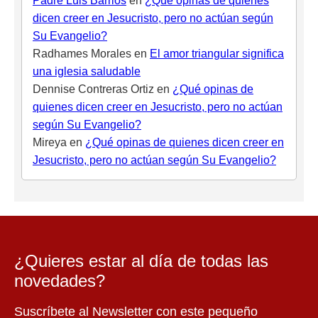
Padre Luis Barrios
en
¿Qué opinas de quienes
dicen creer en Jesucristo, pero no actúan según
Su Evangelio?
Radhames Morales
en
El amor triangular significa
una iglesia saludable
Dennise Contreras Ortiz
en
¿Qué opinas de
quienes dicen creer en Jesucristo, pero no actúan
según Su Evangelio?
Mireya
en
¿Qué opinas de quienes dicen creer en
Jesucristo, pero no actúan según Su Evangelio?
¿Quieres estar al día de todas las
novedades?
Suscríbete al Newsletter con este pequeño