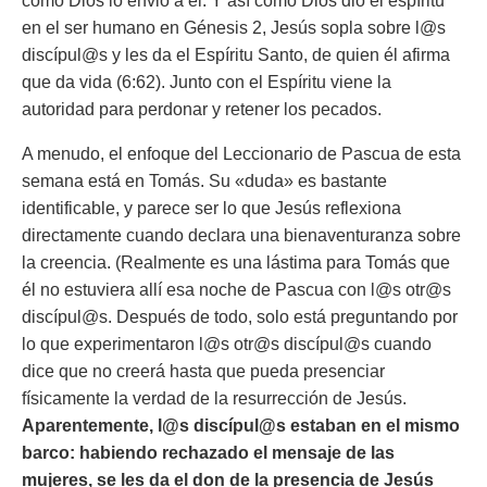
como Dios lo envió a él. Y así como Dios dio el espíritu
en el ser humano en Génesis 2, Jesús sopla sobre l@s
discípul@s y les da el Espíritu Santo, de quien él afirma
que da vida (6:62). Junto con el Espíritu viene la
autoridad para perdonar y retener los pecados.
A menudo, el enfoque del Leccionario de Pascua de esta
semana está en Tomás. Su «duda» es bastante
identificable, y parece ser lo que Jesús reflexiona
directamente cuando declara una bienaventuranza sobre
la creencia. (Realmente es una lástima para Tomás que
él no estuviera allí esa noche de Pascua con l@s otr@s
discípul@s. Después de todo, solo está preguntando por
lo que experimentaron l@s otr@s discípul@s cuando
dice que no creerá hasta que pueda presenciar
físicamente la verdad de la resurrección de Jesús.
Aparentemente, l@s discípul@s estaban en el mismo
barco: habiendo rechazado el mensaje de las
mujeres, se les da el don de la presencia de Jesús