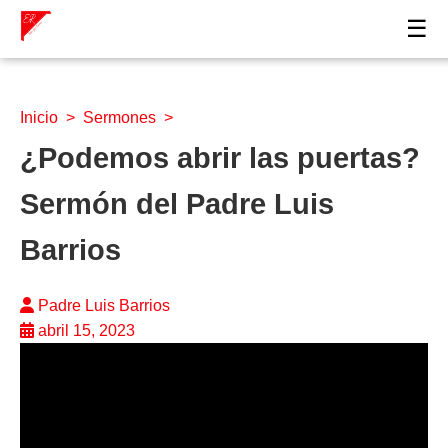
☰
Inicio
>
Sermones
>
¿Podemos abrir las puertas?
Sermón del Padre Luis
Barrios
Padre Luis Barrios
abril 15, 2023