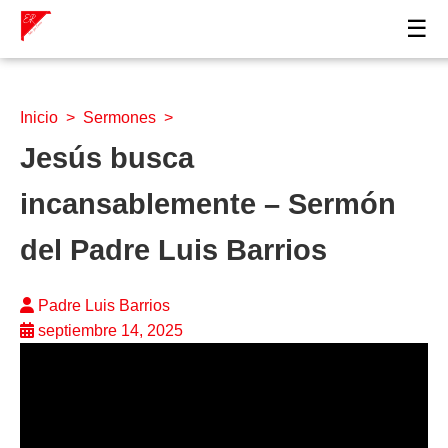
☰
Inicio
>
Sermones
>
Jesús busca
incansablemente – Sermón
del Padre Luis Barrios
Padre Luis Barrios
septiembre 14, 2025