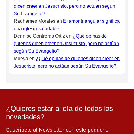
dicen creer en Jesucristo, pero no actúan según
Su Evangelio?
Radhames Morales
en
El amor triangular significa
una iglesia saludable
Dennise Contreras Ortiz
en
¿Qué opinas de
quienes dicen creer en Jesucristo, pero no actúan
según Su Evangelio?
Mireya
en
¿Qué opinas de quienes dicen creer en
Jesucristo, pero no actúan según Su Evangelio?
¿Quieres estar al día de todas las
novedades?
Suscríbete al Newsletter con este pequeño