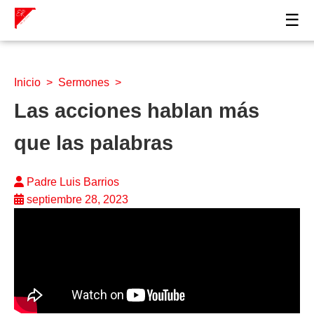
☰
Inicio
>
Sermones
>
Las acciones hablan más
que las palabras
Padre Luis Barrios
septiembre 28, 2023