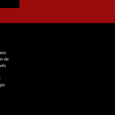
cano
ón de
avés
l
gio