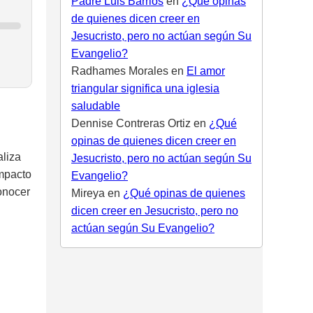
Padre Luis Barrios
en
¿Qué opinas
de quienes dicen creer en
Jesucristo, pero no actúan según Su
Evangelio?
Radhames Morales
en
El amor
triangular significa una iglesia
saludable
Dennise Contreras Ortiz
en
¿Qué
opinas de quienes dicen creer en
aliza
Jesucristo, pero no actúan según Su
impacto
Evangelio?
conocer
Mireya
en
¿Qué opinas de quienes
dicen creer en Jesucristo, pero no
actúan según Su Evangelio?