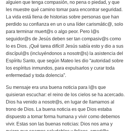
alguien que tenga compasión, no pena o piedad, y que
les muestre qué camino tomar para encontrar seguridad.
La vida está llena de historias sobre personas que han
perdido su confianza en un o una líder carismátic@, solo
para terminar muert@s o algo peor. Pero l@s
seguidor@s de Jesús deben ser tan compasiv@s como
lo es Dios. ¡Qué tarea difícil! Jesús sabía esto y dio a sus
discípul@s (incluyéndonos a nosotr@s) la asistencia del
Espíritu Santo, que según Mateo les dio
“autoridad sobre
los espíritus inmundos, para expulsarlos y curar toda
enfermedad y toda dolencia”.
Su mensaje era una buena noticia para l@s que
quisieran escuchar: el reino de los cielos se ha acercado.
Dios ha venido a nosotr@s, en lugar de llamarnos al
trono de Dios. La buena noticia es que Dios estaba
dispuesto a tomar forma humana y vivir como debemos
vivir. Estas son las buenas noticias: Dios nos ama y