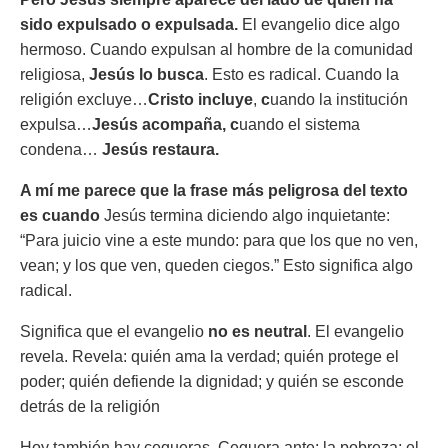
sido expulsado o expulsada.
El evangelio dice algo
hermoso. Cuando expulsan al hombre de la comunidad
religiosa,
Jesús lo busca
. Esto es radical. Cuando la
religión excluye…
Cristo incluye
,
c
uando la institución
expulsa…
Jesús acompaña, c
uando el sistema
condena…
Jesús restaura.
A mí me parece que la frase más peligrosa del texto
es cuando
Jesús termina diciendo algo inquietante:
“Para juicio vine a este mundo: para que los que no ven,
vean; y los que ven, queden ciegos.” Esto significa algo
radical.
Significa que el evangelio
no es neutral
. El evangelio
revela. Revela: quién ama la verdad; quién protege el
poder; quién defiende la dignidad; y quién se esconde
detrás de la religión
Hoy también hay cegueras. Ceguera ante: la pobreza; el