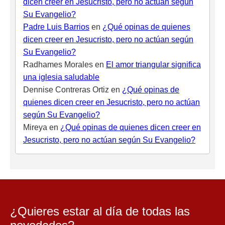
dicen creer en Jesucristo, pero no actúan según
Su Evangelio?
Padre Luis Barrios
en
¿Qué opinas de quienes
dicen creer en Jesucristo, pero no actúan según
Su Evangelio?
Radhames Morales
en
El amor triangular significa
una iglesia saludable
Dennise Contreras Ortiz
en
¿Qué opinas de
quienes dicen creer en Jesucristo, pero no actúan
según Su Evangelio?
Mireya
en
¿Qué opinas de quienes dicen creer en
Jesucristo, pero no actúan según Su Evangelio?
¿Quieres estar al día de todas las