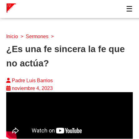
☰
Inicio
>
Sermones
>
¿Es una fe sincera la fe que
no actúa?
Padre Luis Barrios
noviembre 4, 2023