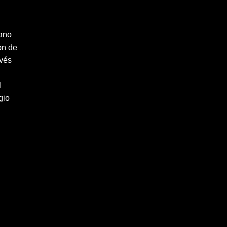
cano
ón de
avés
l
gio