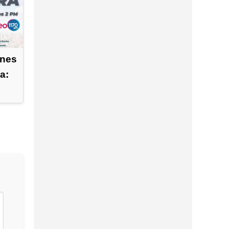
ones
a: