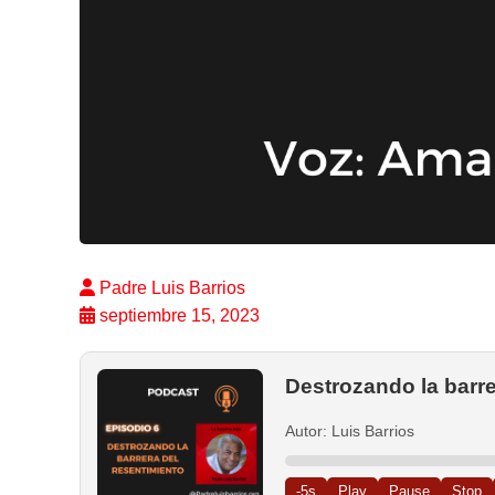
Padre Luis Barrios
septiembre 15, 2023
Destrozando la barre
Autor: Luis Barrios
-5s
Play
Pause
Stop