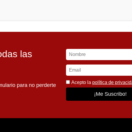
odas las
Acepto la
política de privaci
mulario para no perderte