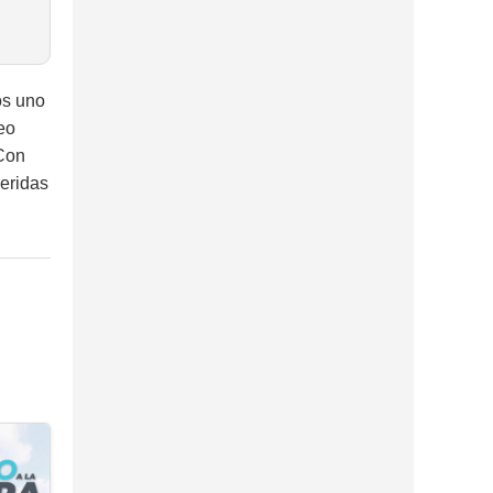
os uno
teo
 Con
heridas