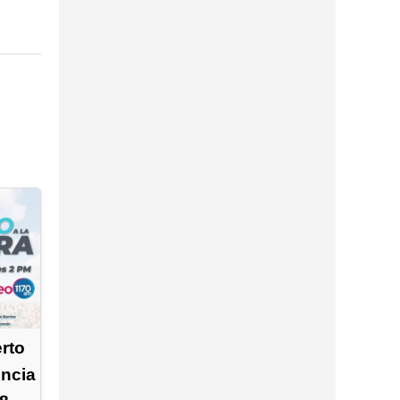
erto
encia