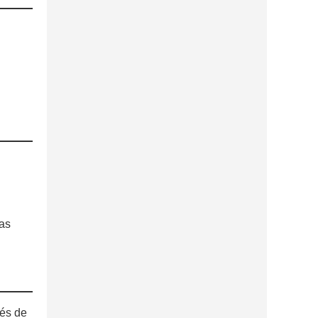
las
vés de