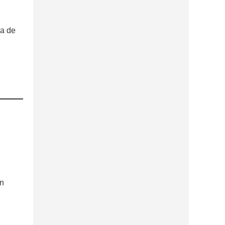
ra de
on