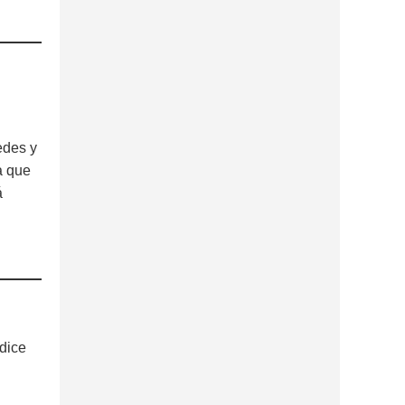
edes y
a que
á
“dice