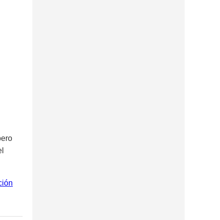
pero
el
ción