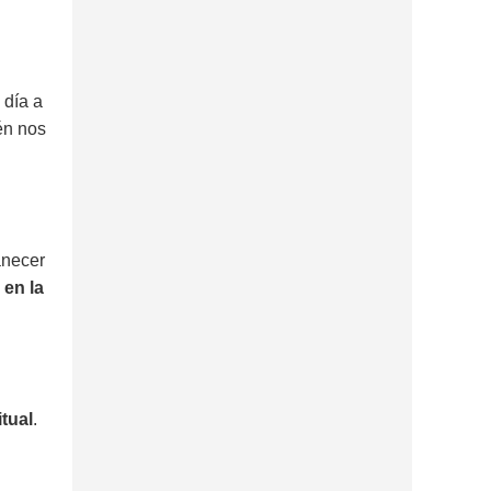
 día a
én nos
anecer
 en la
itual
.