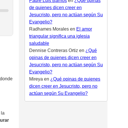
Padre Luis Barrios
en
¿Qué opinas
de quienes dicen creer en
Jesucristo, pero no actúan según Su
Evangelio?
Radhames Morales
en
El amor
triangular significa una iglesia
saludable
Dennise Contreras Ortiz
en
¿Qué
opinas de quienes dicen creer en
Jesucristo, pero no actúan según Su
Evangelio?
 donde
Mireya
en
¿Qué opinas de quienes
dicen creer en Jesucristo, pero no
actúan según Su Evangelio?
 la
urar