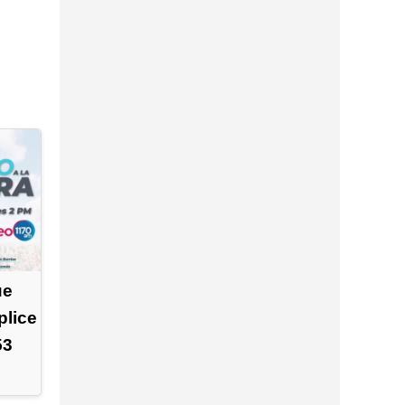
ue
plice
53