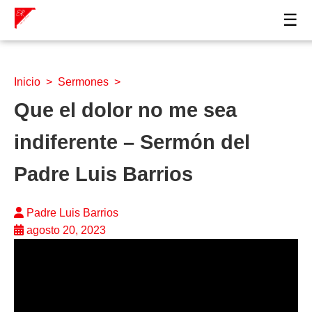
☰
Inicio
>
Sermones
>
Que el dolor no me sea
indiferente – Sermón del
Padre Luis Barrios
Padre Luis Barrios
agosto 20, 2023