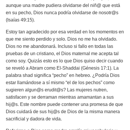
aunque una madre pudiera olvidarse del niñ@ que está
en su pecho, Dios nunca podría olvidarse de nosotr@s
(Isaías 49:15).
Estoy tan agradecido por esa verdad en los momentos en
que me siento perdido y solo. Dios no me ha olvidado.
Dios no me abandonará. Incluso si fallo en todas las
pruebas de un cristiano, el Dios maternal me acepta tal
como soy. Quizás esto es lo que Dios quiso decir cuando
se reveló a Abram como
El-Shaddai
(Génesis 17:1). La
palabra shad significa “pecho” en hebreo. ¿Podría Dios
estar llamándose a sí mismo “el de los pechos” como
sugieren algun@s erudit@s? Las mujeres nutren,
satisfacen y se derraman mientras amamantan a sus
hij@s. Este nombre puede contener una promesa de que
Dios cuidará de sus hij@s de Dios de la misma manera
sacrificial y dadora de vida.