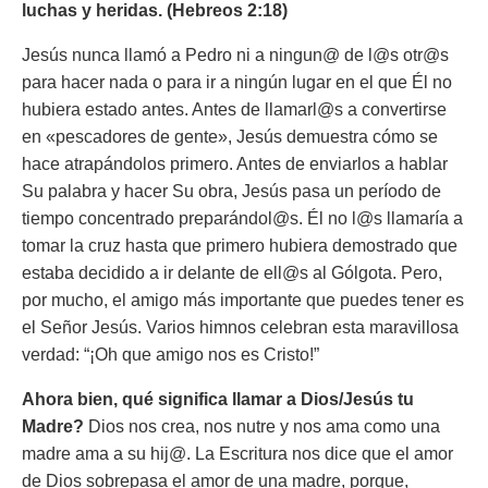
luchas y heridas. (Hebreos 2:18)
Jesús nunca llamó a Pedro ni a ningun@ de l@s otr@s
para hacer nada o para ir a ningún lugar en el que Él no
hubiera estado antes. Antes de llamarl@s a convertirse
en «pescadores de gente», Jesús demuestra cómo se
hace atrapándolos primero. Antes de enviarlos a hablar
Su palabra y hacer Su obra, Jesús pasa un período de
tiempo concentrado preparándol@s. Él no l@s llamaría a
tomar la cruz hasta que primero hubiera demostrado que
estaba decidido a ir delante de ell@s al Gólgota. Pero,
por mucho, el amigo más importante que puedes tener es
el Señor Jesús. Varios himnos celebran esta maravillosa
verdad: “¡Oh que amigo nos es Cristo!”
Ahora bien, qué significa llamar a Dios/Jesús tu
Madre?
Dios nos crea, nos nutre y nos ama como una
madre ama a su hij@. La Escritura nos dice que el amor
de Dios sobrepasa el amor de una madre, porque,