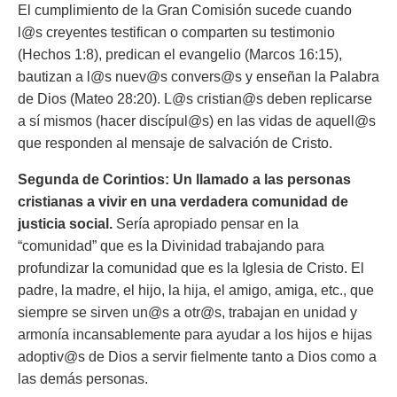
El cumplimiento de la Gran Comisión sucede cuando
l@s creyentes testifican o comparten su testimonio
(Hechos 1:8), predican el evangelio (Marcos 16:15),
bautizan a l@s nuev@s convers@s y enseñan la Palabra
de Dios (Mateo 28:20). L@s cristian@s deben replicarse
a sí mismos (hacer discípul@s) en las vidas de aquell@s
que responden al mensaje de salvación de Cristo.
Segunda de Corintios: Un llamado a las personas
cristianas a vivir en una verdadera comunidad de
justicia social.
Sería apropiado pensar en la
“comunidad” que es la Divinidad trabajando para
profundizar la comunidad que es la Iglesia de Cristo. El
padre, la madre, el hijo, la hija, el amigo, amiga, etc., que
siempre se sirven un@s a otr@s, trabajan en unidad y
armonía incansablemente para ayudar a los hijos e hijas
adoptiv@s de Dios a servir fielmente tanto a Dios como a
las demás personas.