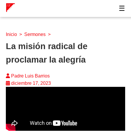
☰
Inicio
>
Sermones
>
La misión radical de
proclamar la alegría
Padre Luis Barrios
diciembre 17, 2023