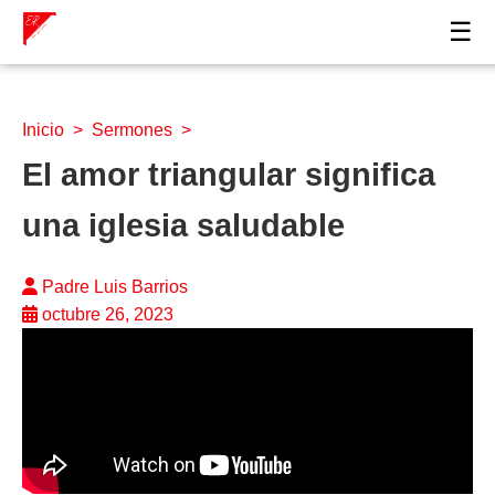
☰
Inicio
>
Sermones
>
El amor triangular significa
una iglesia saludable
Padre Luis Barrios
octubre 26, 2023