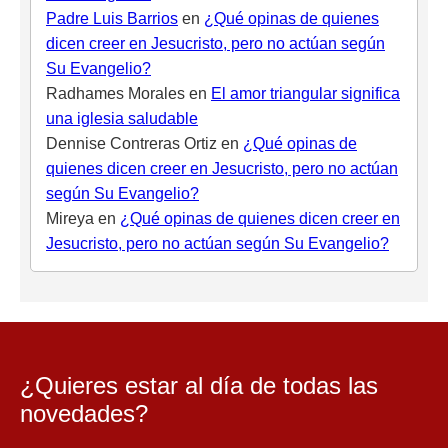
Padre Luis Barrios
en
¿Qué opinas de quienes
dicen creer en Jesucristo, pero no actúan según
Su Evangelio?
Radhames Morales
en
El amor triangular significa
una iglesia saludable
Dennise Contreras Ortiz
en
¿Qué opinas de
quienes dicen creer en Jesucristo, pero no actúan
según Su Evangelio?
Mireya
en
¿Qué opinas de quienes dicen creer en
Jesucristo, pero no actúan según Su Evangelio?
¿Quieres estar al día de todas las
novedades?