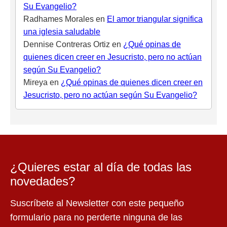
Su Evangelio?
Radhames Morales
en
El amor triangular significa
una iglesia saludable
Dennise Contreras Ortiz
en
¿Qué opinas de
quienes dicen creer en Jesucristo, pero no actúan
según Su Evangelio?
Mireya
en
¿Qué opinas de quienes dicen creer en
Jesucristo, pero no actúan según Su Evangelio?
¿Quieres estar al día de todas las
novedades?
Suscríbete al Newsletter con este pequeño
formulario para no perderte ninguna de las