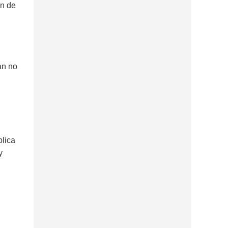
ón de
an no
plica
y