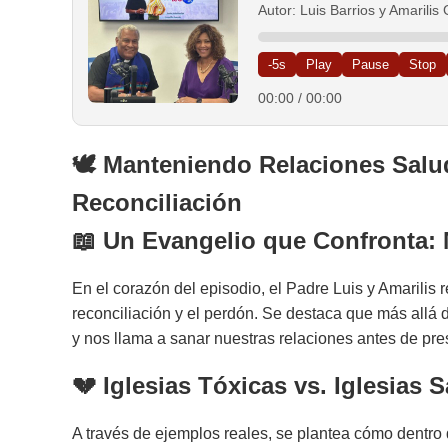
Autor: Luis Barrios y Amarili
-5s
Play
Pause
Stop
00:00
/
00:00
🕊️
Manteniendo Relaciones Salud
Reconciliación
📖 Un Evangelio que Confronta: 
En el corazón del episodio, el Padre Luis y Amarilis 
reconciliación y el perdón. Se destaca que más allá 
y nos llama a sanar nuestras relaciones antes de pre
💔
Iglesias Tóxicas vs. Iglesias 
A través de ejemplos reales, se plantea cómo dentro