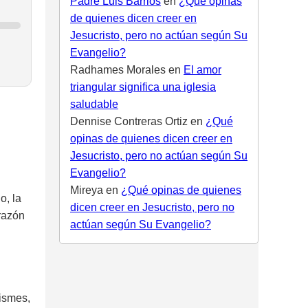
Padre Luis Barrios
en
¿Qué opinas
de quienes dicen creer en
Jesucristo, pero no actúan según Su
Evangelio?
Radhames Morales
en
El amor
triangular significa una iglesia
saludable
Dennise Contreras Ortiz
en
¿Qué
opinas de quienes dicen creer en
Jesucristo, pero no actúan según Su
Evangelio?
Mireya
en
¿Qué opinas de quienes
o, la
dicen creer en Jesucristo, pero no
orazón
actúan según Su Evangelio?
ismes,