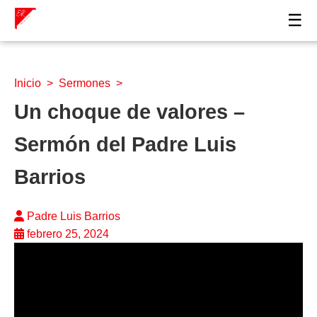
☰
Inicio
>
Sermones
>
Un choque de valores –
Sermón del Padre Luis
Barrios
Padre Luis Barrios
febrero 25, 2024