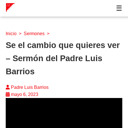
☰
Inicio
>
Sermones
>
Se el cambio que quieres ver
– Sermón del Padre Luis
Barrios
Padre Luis Barrios
mayo 6, 2023