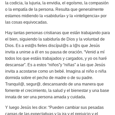
la codicia, la lujuria, la envidia, el egoísmo, la compasión
o la empatía de la persona. Resulta que generalmente
estamos midiendo la «sabiduría» y la «inteligencia» por
las cosas equivocadas.
Hay tantas personas cristianas que están trabajando para
el bien, siguiendo la sabiduría de Dios y la voluntad de
Dios. Es a est@s fieles discípul@s a l@s que Jesús
invita a unirse a él en su pausa de oración. “Venid a mí
todos los que estáis trabajados y cargados, y yo os haré
descansar”. Es a estos “niños”y “niñas” a las que Jesús
invita a acostarse como un bebé. Imagina al niño o niña
dormida sobre el pecho de madre o de su padre.
Tranquil@, segur@, descansando de una manera que
fomente el crecimiento, la salud y el bienestar y una base
innata de ser una persona amada y cuidada.
Y luego Jesús les dice: “Pueden cambiar sus pesadas
cargas de las expectativas y la ira y el prejuicio y el