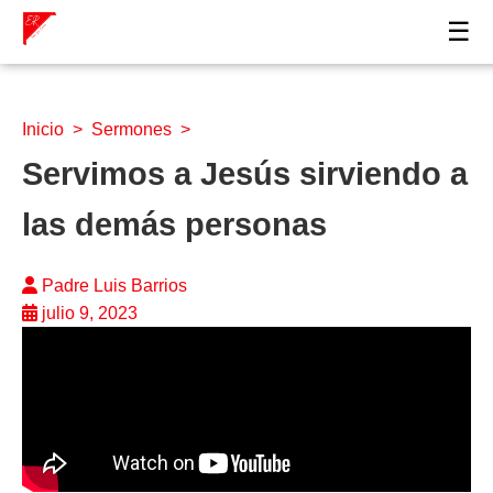
☰
Inicio
>
Sermones
>
Servimos a Jesús sirviendo a
las demás personas
Padre Luis Barrios
julio 9, 2023