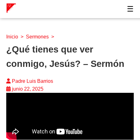
☰
Inicio
>
Sermones
>
¿Qué tienes que ver
conmigo, Jesús? – Sermón
Padre Luis Barrios
junio 22, 2025