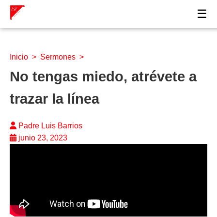
☰
Inicio
>
Sermones
>
No tengas miedo, atrévete a
trazar la línea
Padre Luis Barrios
junio 23, 2023