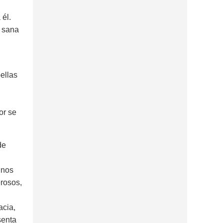
él.
a sana
ellas
or se
de
 nos
erosos,
acia,
senta