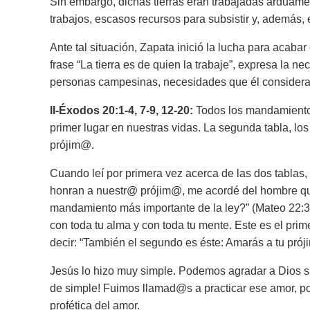
Sin embargo, dichas tierras eran trabajadas arduam
trabajos, escasos recursos para subsistir y, además, 
Ante tal situación, Zapata inició la lucha para acabar
frase “La tierra es de quien la trabaje”, expresa la n
personas campesinas, necesidades que él considera
II-Éxodos 20:1-4, 7-9, 12-20:
Todos los mandamientos
primer lugar en nuestras vidas. La segunda tabla, lo
prójim@.
Cuando leí por primera vez acerca de las dos tablas,
honran a nuestr@ prójim@, me acordé del hombre que 
mandamiento más importante de la ley?” (Mateo 22:3
con toda tu alma y con toda tu mente. Este es el pr
decir: “También el segundo es éste: Amarás a tu prój
Jesús lo hizo muy simple. Podemos agradar a Dios s
de simple! Fuimos llamad@s a practicar ese amor, po
profética del amor.