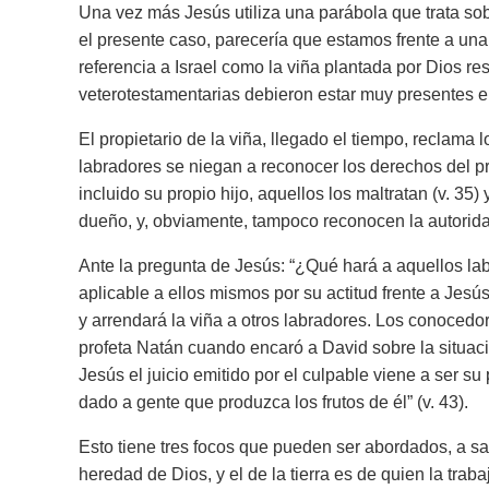
Una vez más Jesús utiliza una parábola que trata sob
el presente caso, parecería que estamos frente a una re
referencia a Israel como la viña plantada por Dios r
veterotestamentarias debieron estar muy presentes en
El propietario de la viña, llegado el tiempo, reclama l
labradores se niegan a reconocer los derechos del pr
incluido su propio hijo, aquellos los maltratan (v. 35
dueño, y, obviamente, tampoco reconocen la autorida
Ante la pregunta de Jesús: “¿Qué hará a aquellos labr
aplicable a ellos mismos por su actitud frente a Jesús
y arrendará la viña a otros labradores. Los conocedo
profeta Natán cuando encaró a David sobre la situac
Jesús el juicio emitido por el culpable viene a ser su
dado a gente que produzca los frutos de él” (v. 43).
Esto tiene tres focos que pueden ser abordados, a sa
heredad de Dios, y el de la tierra es de quien la trab