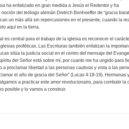
esia ha enfatizado en gran medida a Jesús el Redentor y ha
 noción del teólogo alemán Dietrich Bonhoeffer de “
gracia bara
can un más allá sin repercusiones en el presente, cuando la re
lo aquí en la tierra.
 es central para el trabajo de la iglesia es reconocer el caráct
glesias proféticas. Las Escrituras también enfatizan la importan
Lucas sitúa la justicia social en el centro del mensaje del Evange
spíritu del Señor está sobre mí, por cuanto me ha ungido para ll
a proclamar libertad a las personas cautivas y vista a las per
oclamar el año de gracia del Señor”
(Lucas 4:18-19). Hermanas 
algamos a practicar este amor revolucionario, para combatir la c
 posible y lo vamos a construir.