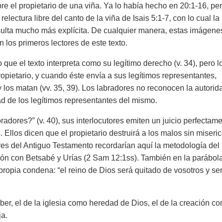
re el propietario de una viña. Ya lo había hecho en 20:1-16, per
lectura libre del canto de la viña de Isais 5:1-7, con lo cual la
esulta mucho más explícita. De cualquier manera, estas imágene
 los primeros lectores de este texto.
o que el texto interpreta como su legítimo derecho (v. 34), pero l
opietario, y cuando éste envía a sus legítimos representantes,
) y los matan (vv. 35, 39). Los labradores no reconocen la autorid
d de los legítimos representantes del mismo.
adores?” (v. 40), sus interlocutores emiten un juicio perfectam
. Ellos dicen que el propietario destruirá a los malos sin miseric
res del Antiguo Testamento recordarían aquí la metodología del
ión con Betsabé y Urías (2 Sam 12:1ss). También en la parábol
 propia condena: “el reino de Dios será quitado de vosotros y se
ber, el de la iglesia como heredad de Dios, el de la creación c
aja.