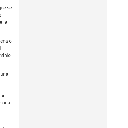
 que se
el
e la
uena o
l
ominio
s una
dad
umana.