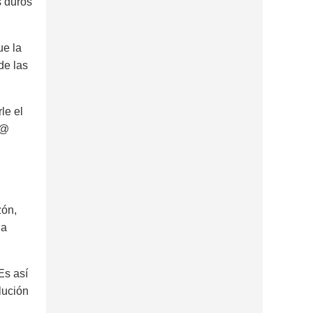
s duros
ue la
de las
le el
r@
zón,
 a
Es así
lución