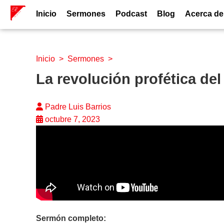
Inicio
Sermones
Podcast
Blog
Acerca de
Inicio
>
Sermones
>
La revolución profética de
Padre Luis Barrios
octubre 7, 2023
Sermón completo: