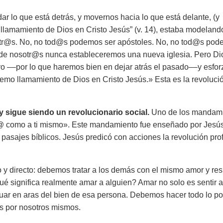
r lo que está detrás, y movernos hacia lo que está delante, (y
 llamamiento de Dios en Cristo Jesús” (v. 14), estaba modeland
sotr@s. No, no tod@s podemos ser apóstoles. No, no tod@s po
a de nosotr@s nunca estableceremos una nueva iglesia. Pero Di
o ––por lo que haremos bien en dejar atrás el pasado––y esfor
premo llamamiento de Dios en Cristo Jesús.»
Esta es la revoluci
 sigue siendo un revolucionario social.
Uno de los mandam
@ como a ti mismo».
Este mandamiento fue enseñado por Jesús
asajes bíblicos. Jesús predicó con acciones la revolución prof
 y directo: debemos tratar a los demás con el mismo amor y re
é significa realmente amar a alguien? Amar no solo es sentir a
ctuar en aras del bien de esa persona. Debemos hacer todo lo po
os por nosotros mismos.