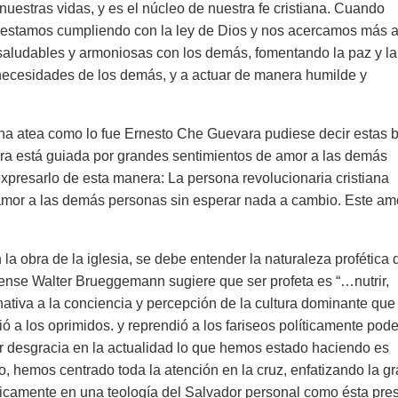
uestras vidas, y es el núcleo de nuestra fe cristiana. Cuando
estamos cumpliendo con la ley de Dios y nos acercamos más a 
saludables y armoniosas con los demás, fomentando la paz y l
necesidades de los demás, y a actuar de manera humilde y
a atea como lo fue Ernesto Che Guevara pudiese decir estas b
ra está guiada por grandes sentimientos de amor
a las demás
xpresarlo de esta manera: La persona revolucionaria cristiana
amor a las demás personas sin esperar nada a cambio. Este am
 la obra de la iglesia, se debe entender la naturaleza profética 
idense Walter Brueggemann sugiere que ser profeta es “…
nutrir,
nativa a la conciencia y percepción de la cultura dominante que
ó a los oprimidos. y reprendió a los fariseos políticamente pod
or desgracia en la actualidad lo que hemos estado haciendo es
, hemos centrado toda la atención en la cruz, enfatizando la gr
nicamente en una teología del Salvador personal como ésta pre