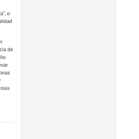
ta
”, o
alidad
er
cia de
lio
evar
sonas
y
risis