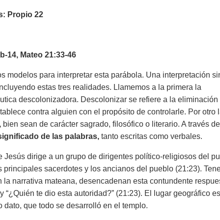
s:
Propio 22
4b-14, Mateo 21:33-46
 modelos para interpretar esta parábola. Una interpretación si
 incluyendo estas tres realidades. Llamemos a la primera la
tica descolonizadora. Descolonizar se refiere a la eliminación
tablece contra alguien con el propósito de controlarle. Por otro 
,
bien sean de carácter sagrado, filosófico o literario. A través de
ignificado de las palabras
,
tanto escritas como verbales.
Jesús dirige a un grupo de dirigentes político-religiosos del p
los principales sacerdotes y los ancianos del pueblo (21:23). Te
ún la narrativa mateana, desencadenan esta contundente respue
“¿Quién te dio esta autoridad?” (21:23). El lugar geográfico es
o dato, que todo se desarrolló en el templo.