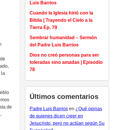
Luis Barrios
Cuando la Iglesia hirió con la
Biblia | Trayendo el Cielo a la
Tierra Ep. 79
Sembrar humanidad – Sermón
n
del Padre Luis Barrios
Dios no creó personas para ser
 de
toleradas sino amadas | Episodio
lado,
78
 la
ueblo
Últimos comentarios
nemos
sta de
Padre Luis Barrios
en
¿Qué opinas
,
de quienes dicen creer en
Jesucristo, pero no actúan según Su