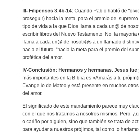
III- Filipenses 3:4b-14:
Cuando Pablo habló de “olvida
proseguir) hacia la meta, para el premio del supremo
tipo de vida a la que Dios llama a cada un@ de no
escribir libros del Nuevo Testamento. No, la mayorí
llama a cada un@ de nosotr@s a un llamado distintiv
hacia el futuro, “
hacia la meta para el premio del su
profética del amor.
IV-Conclusión: Hermanos y hermanas, Jesus fue y
más importantes en la Biblia es
«Amarás a tu prójim
Evangelio de Mateo y está presente en muchos otros p
del amor.
El significado de este mandamiento parece muy claro
con el que nos tratamos a nosotros mismos. Pero, ¿qu
o cariño por alguien, sino que también se trata de a
para ayudar a nuestros prójimos, tal como lo haríam