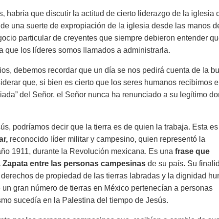
habría que discutir la actitud de cierto liderazgo de la iglesia
de una suerte de expropiación de la iglesia desde las manos d
negocio particular de creyentes que siempre debieron entender qu
ea que los líderes somos llamados a administrarla.
os, debemos recordar que un día se nos pedirá cuenta de la b
derar que, si bien es cierto que los seres humanos recibimos e
iada” del Señor, el Señor nunca ha renunciado a su legítimo d
ús, podríamos decir que la tierra es de quien la trabaja. Esta e
ar,
reconocido líder militar y campesino, quien representó la
 año 1911, durante la Revolución mexicana. Es una
frase que
a Zapata entre las personas campesinas
de su país. Su finali
s derechos de propiedad de las tierras labradas y la dignidad h
 un gran número de tierras en México pertenecían a personas
ismo sucedía en la Palestina del tiempo de Jesús.