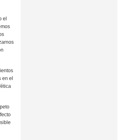
o el
demos
os
zarnos
ón
ientos
 en el
ética
speto
fecto
sible