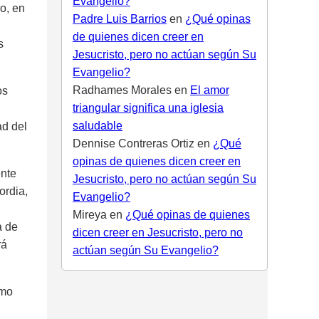
Evangelio?
o, en
Padre Luis Barrios
en
¿Qué opinas
de quienes dicen creer en
s
Jesucristo, pero no actúan según Su
Evangelio?
Radhames Morales
en
El amor
os
triangular significa una iglesia
saludable
ad del
Dennise Contreras Ortiz
en
¿Qué
opinas de quienes dicen creer en
ente
Jesucristo, pero no actúan según Su
ordia,
Evangelio?
Mireya
en
¿Qué opinas de quienes
a de
dicen creer en Jesucristo, pero no
rá
actúan según Su Evangelio?
omo