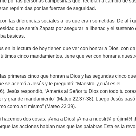
ente por las personas campesinas que, recibían a cambio de su
eran reprimidas por las fuerzas de seguridad.
 con las diferencias sociales a los que eran sometidas. De allí q
ecesidad que sentía Zapata por asegurar la libertad y el sustento 
ba básicas.
 en la lectura de hoy tienen que ver con honrar a Dios, con dar
s últimos cinco mandamientos, tiene que ver con honrar a nuest
 las primeras cinco que honran a Dios y las segundas cinco que
se acercó a Jesús y le preguntó: “Maestro, ¿cuál es el
6). Jesús respondió,
“Amarás al Señor tu Dios con todo tu cora
imer y grande mandamiento” (Mateo 22:37-38). Luego Jesús pasó
imo como a ti mismo”
(Mateo 22:39).
i hacemos dos cosas. ¡Ama a Dios! ¡Ama a nuestr@ prójim@! ¡
rque las acciones hablan mas que las palabras.Esta es la revo