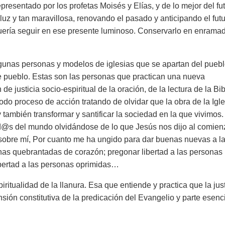
resentado por los profetas Moisés y Elías, y de lo mejor del fut
 luz y tan maravillosa, renovando el pasado y anticipando el futu
uería seguir en ese presente luminoso. Conservarlo en enrama
algunas personas y modelos de iglesias que se apartan del pueb
e pueblo. Estas son las personas que practican una nueva
justicia socio-espiritual de la oración, de la lectura de la Bibl
odo proceso de acción tratando de olvidar que la obra de la Igle
 también transformar y santificar la sociedad en la que vivimos.
ad@s del mundo olvidándose de lo que Jesús nos dijo al comien
á sobre mí, Por cuanto me ha ungido para dar buenas nuevas a l
nas quebrantadas de corazón; pregonar libertad a las personas
libertad a las personas oprimidas…
piritualidad de la llanura. Esa que entiende y practica que la jus
nsión constitutiva de la predicación del Evangelio y parte esenc