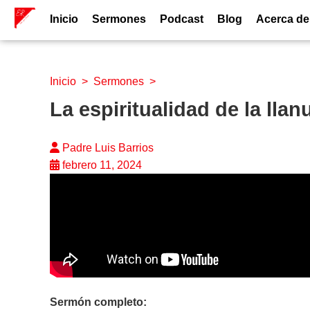
Inicio
Sermones
Podcast
Blog
Acerca de
Inicio
>
Sermones
>
La espiritualidad de la llan
Padre Luis Barrios
febrero 11, 2024
Sermón completo: