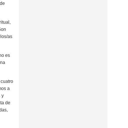
 de
tual,
Son
los/as
no es
una
 cuatro
mos a
 y
sta de
das,