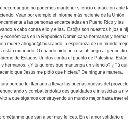
e recordar que no podemos mantener silencio o inacción ante l
eciendo. Vean por ejemplo el informe más reciente de la Unión
ncerniente a las personas encarceladas en Puerto Rico y las
ando a cabo contra ello y ellas. Est@s son nuestros hijos e hi
icas y económicas en la Republica Dominicana hermanas y herma
guien muere ahogad@ buscando la esperanza de un mundo mejo
jas están muriendo. O cuando pido un cese al fuego al genocidio
gobierno de Estados Unidos contra el pueblo de Palestina. Están
s y hermanos. ¿Y tú quieres que mantenga un silencio? ¿Tú qui
acer lo que Jesús me pidió que hiciera? De ninguna manera.
lanura porque fui llamado a llevar las buenas nuevas del proyect
 denunciando y combatiéndolas desigualdades e injusticias a niv
 invito a que sigamos construyendo un mundo mejor hasta traer el
 prométanme que van a ser muy felices. En el amor solidario el