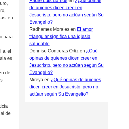
Padre Luis Barrios
en
¿Qué opinas
uro,
de quienes dicen creer en
ro,
Jesucristo, pero no actúan según Su
das, en
Evangelio?
Radhames Morales
en
El amor
triangular significa una iglesia
lo para
saludable
Dennise Contreras Ortiz
en
¿Qué
ia, el
opinas de quienes dicen creer en
sia es
Jesucristo, pero no actúan según Su
Evangelio?
zo de
Mireya
en
¿Qué opinas de quienes
as
dicen creer en Jesucristo, pero no
actúan según Su Evangelio?
ticia
ial de