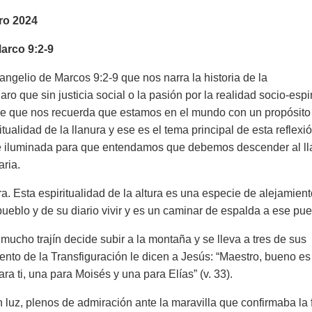
ro 2024
Marco 9:2-9
angelio de Marcos 9:2-9 que nos narra la historia de la
ro que sin justicia social o la pasión por la realidad socio-espir
se que nos recuerda que estamos en el mundo con un propósito
ualidad de la llanura y ese es el tema principal de esta reflexi
 fe iluminada para que entendamos que debemos descender al l
aria.
. Esta espiritualidad de la altura es una especie de alejamient
eblo y de su diario vivir y es un caminar de espalda a ese pue
ucho trajín decide subir a la montaña y se lleva a tres de sus
nto de la Transfiguración le dicen a Jesús:
“Maestro, bueno es
ra ti, una para Moisés y una para Elías” (v. 33).
 luz, plenos de admiración ante la maravilla que confirmaba la 