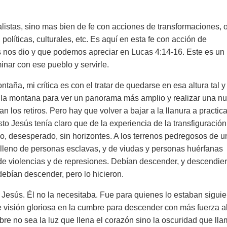
listas, sino mas bien de fe con acciones de transformaciones, 
políticas, culturales, etc. Es aquí en esta fe con acción de
s nos dio y que podemos apreciar en Lucas 4:14-16. Este es un
inar con ese pueblo y servirle.
ntaña, mi crítica es con el tratar de quedarse en esa altura tal 
 a la montana para ver un panorama más amplio y realizar una n
 los retiros. Pero hay que volver a bajar a la llanura a practica
to Jesús tenía claro que de la experiencia de la transfiguración
o, desesperado, sin horizontes. A los terrenos pedregosos de u
leno de personas esclavas, y de viudas y personas huérfanas
de violencias y de represiones. Debían descender, y descendie
debían descender, pero lo hicieron.
 Jesús. Él no la necesitaba. Fue para quienes lo estaban sigui
visión gloriosa en la cumbre para descender con más fuerza al
e no sea la luz que llena el corazón sino la oscuridad que lla