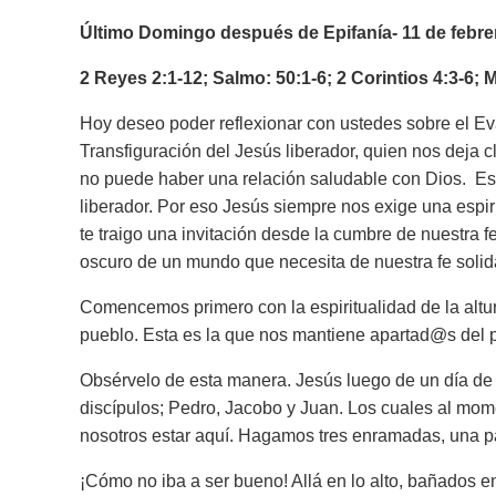
Último Domingo después de Epifanía- 11 de febre
2 Reyes 2:1-12; Salmo: 50:1-6; 2 Corintios 4:3-6; 
Hoy deseo poder reflexionar con ustedes s
obre el Ev
Transfiguración del Jesús liberador, quien nos deja cla
no puede haber una relación saludable con Dios. E
liberador. Por eso Jesús siempre nos exige una espirit
te traigo una invitación desde la cumbre de nuestra
oscuro de un mundo que necesita de nuestra fe solid
Comencemos primero con la espiritualidad de la altura
pueblo. Esta es la que nos mantiene apartad@s del pu
Obsérvelo de esta manera. Jesús luego de un día de m
discípulos; Pedro, Jacobo y Juan. Los cuales al mome
nosotros estar aquí. Hagamos tres enramadas, una pa
¡Cómo no iba a ser bueno! Allá en lo alto, bañados en