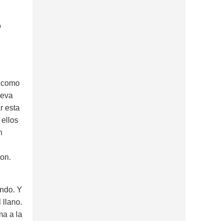
o
y como
ueva
r esta
 ellos
n
ron.
endo. Y
 llano.
ma a la