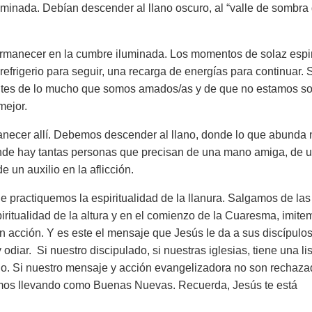
uminada. Debían descender al llano oscuro, al
“valle de sombra
anecer en la cumbre iluminada. Los momentos de solaz espiri
frigerio para seguir, una recarga de energías para continuar. 
entes de lo mucho que somos amados/as y de que no estamos so
mejor.
ecer allí. Debemos descender al llano, donde lo que abunda 
 Donde hay tantas personas que precisan de una mano amiga, de 
 un auxilio en la aflicción.
 practiquemos la espiritualidad de la llanura. Salgamos de las
iritualidad de la altura y en el comienzo de la Cuaresma, imite
n acción. Y es este el mensaje que Jesús le da a sus discípulos
 odiar.
Si nuestro discipulado, si nuestras iglesias, tiene una li
no. Si nuestro mensaje y acción evangelizadora no son rechaza
tamos llevando como Buenas Nuevas. Recuerda, Jesús te está