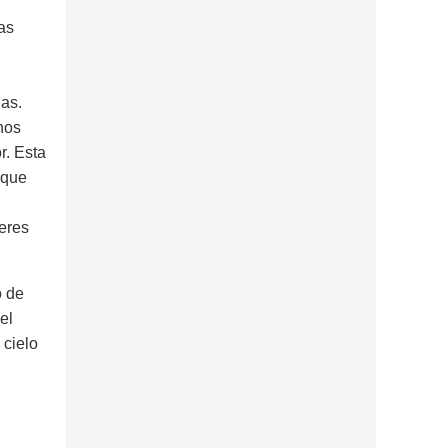
as
jas.
nos
r. Esta
 que
eres
o de
el
 cielo