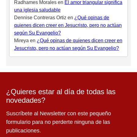
Radhames Morales
en
El amor triangular significa
una iglesia saludable
Dennise Contreras Ortiz
en
¿Qué opinas de
quienes dicen creer en Jesucristo, pero no actúan
según Su Evangelio?
Mireya
en
¿Qué opinas de quienes dicen creer en
Jesucristo, pero no actúan según Su Evangelio?
¿Quieres estar al día de todas las
novedades?
Suscríbete al Newsletter con este pequeño
formulario para no perderte ninguna de las
publicaciones.