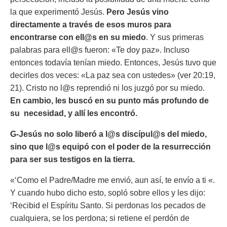
la que experimentó Jesús.
Pero Jesús vino
directamente a través de esos muros para
encontrarse con ell@s en su miedo
. Y sus primeras
palabras para ell@s fueron: «Te doy paz». Incluso
entonces todavía tenían miedo. Entonces, Jesús tuvo que
decirles dos veces: «La paz sea con ustedes» (ver 20:19,
21). Cristo no l@s reprendió ni los juzgó por su miedo.
En cambio, les buscó en su punto más profundo de
su necesidad, y allí les encontró.
G-Jesús no solo liberó a l@s discípul@s del miedo,
sino que l@s equipó con el poder de la resurrección
para ser sus testigos en la tierra.
«‘Como el Padre/Madre me envió, aun así, te envío a ti «.
Y cuando hubo dicho esto, sopló sobre ellos y les dijo:
‘Recibid el Espíritu Santo. Si perdonas los pecados de
cualquiera, se los perdona; si retiene el perdón de