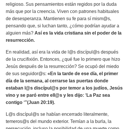
religioso. Sus pensamientos están regidos por la duda
más que por la creencia. Viven con patrones habituales
de desesperanza. Mantienen su fe para sí mism@s,
pensando que, si luchan tanto, ¿cómo podrían ayudar a
alguien más?
Así es la vida cristiana sin el poder de la
resurrección.
En realidad, así era la vida de l@s discípul@s después
de la crucifixión. Entonces, ¿qué fue lo primero que hizo
Jesús después de la resurrección? Se ocupó del miedo
de sus seguidor@s:
«En la tarde de ese día, el primer
día de la semana, al cerrarse las puertas donde
estaban l@s discípul@s por temor a los judíos, Jesús
vino y se paró entre ell@s y les dijo: ‘La Paz sea
contigo ‘”(Juan 20:19).
L@s discípul@s se habían encerrado literalmente,
temeros@s del mundo exterior. Temían a la burla, la
persecución, incluso la posibilidad de una muerte como