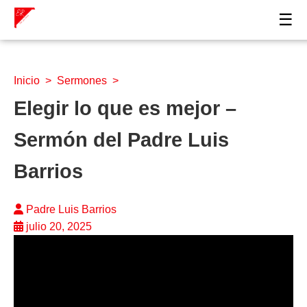
☰
Inicio
>
Sermones
>
Elegir lo que es mejor –
Sermón del Padre Luis
Barrios
Padre Luis Barrios
julio 20, 2025