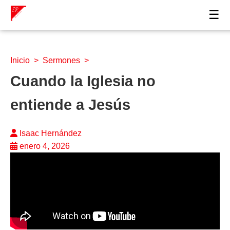
☰
Inicio
>
Sermones
>
Cuando la Iglesia no
entiende a Jesús
Isaac Hernández
enero 4, 2026