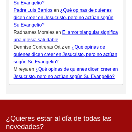
Su Evangelio?
Padre Luis Barrios
en
¿Qué opinas de quienes
dicen creer en Jesucristo, pero no actúan según
Su Evangelio?
Radhames Morales
en
El amor triangular significa
una iglesia saludable
Dennise Contreras Ortiz
en
¿Qué opinas de
quienes dicen creer en Jesucristo, pero no actúan
según Su Evangelio?
Mireya
en
¿Qué opinas de quienes dicen creer en
Jesucristo, pero no actúan según Su Evangelio?
¿Quieres estar al día de todas las
novedades?